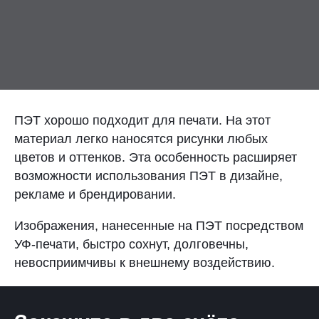
Контакты
Отправить заявку
ПЭТ хорошо подходит для печати. На этот
материал легко наносятся рисунки любых
цветов и оттенков. Эта особенность расширяет
МОСКВА
возможности использования ПЭТ в дизайне,
+7 (495) 649-82-57
рекламе и брендировании.
sale@plastikam.ru
Изображения, нанесенные на ПЭТ посредством
УФ-печати, быстро сохнут, долговечны,
невосприимчивы к внешнему воздействию.