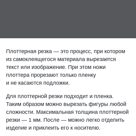
Контакты
Отправить заявку
Плоттерная резка — это процесс, при котором
из самоклеящегося материала вырезается
текст или изображение. При этом ножи
МОСКВА
плоттера прорезают только пленку
+7 (495) 649-82-57
и не касаются подложки.
sale@plastikam.ru
Для плоттерной резки подходит и пленка.
Таким образом можно вырезать фигуры любой
сложности. Максимальная толщина плоттерной
резки — 1 мм. После — можно легко отделить
изделие и приклеить его к носителю.