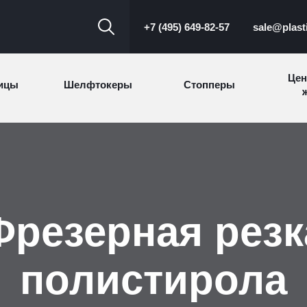
+7 (495) 649-82-57
sale@plast
Цен
ицы
Шелфтокеры
Стопперы
ж
Торговые
Cтеллажи и
ицы
Сал
стойки
витрины
Номерки для
ки
Сувениры
п
Фрезерная резк
гардероба
и
полистирола