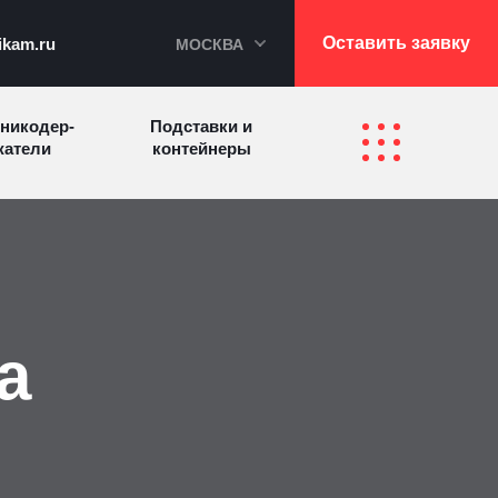
Оставить заявку
ikam.ru
МОСКВА
никодер­
Подставки и
а­те­ли
контейнеры
Перекидные
фетницы
Инфостенды
системы
Другие
Самое разное
олезные
а
на заказ
зделия