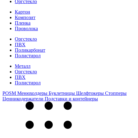
Оргстекло
Картон
Композит
Пленка
Проволока
Оргстекло
ПВХ
Поликарбонат
Полистирол
Металл
Оргстекло
ПВХ
Полистирол
POSM
Менюхолдеры
Буклетницы
Шелфтокеры
Стопперы
Ценникодер­жа­те­ли
Подставки и контейнеры