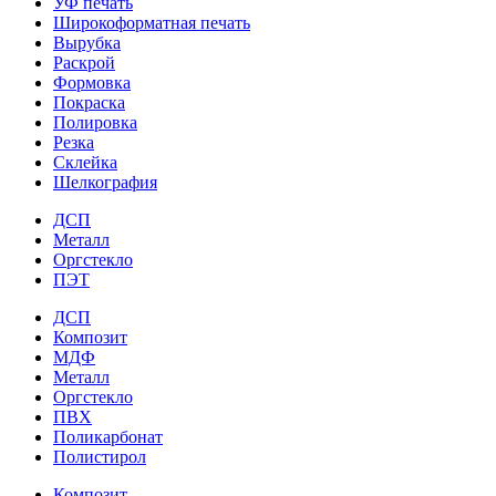
УФ печать
Широкоформатная печать
Вырубка
Раскрой
Формовка
Покраска
Полировка
Резка
Склейка
Шелкография
ДСП
Металл
Оргстекло
ПЭТ
ДСП
Композит
МДФ
Металл
Оргстекло
ПВХ
Поликарбонат
Полистирол
Композит