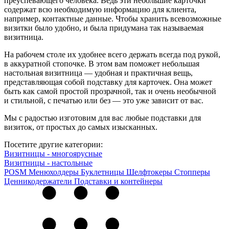
преуспевающего человека. Ведь эти небольшие карточки
содержат всю необходимую информацию для клиента,
например, контактные данные. Чтобы хранить всевозможные
визитки было удобно, и была придумана так называемая
визитница.
На рабочем столе их удобнее всего держать всегда под рукой,
в аккуратной стопочке. В этом вам поможет небольшая
настольная визитница — удобная и практичная вещь,
представляющая собой подставку для карточек. Она может
быть как самой простой прозрачной, так и очень необычной
и стильной, с печатью или без — это уже зависит от вас.
Мы с радостью изготовим для вас любые подставки для
визиток, от простых до самых изысканных.
Посетите другие категории:
Визитницы - многоярусные
Визитницы - настольные
POSM
Менюхолдеры
Буклетницы
Шелфтокеры
Стопперы
Ценникодер­жа­те­ли
Подставки и контейнеры